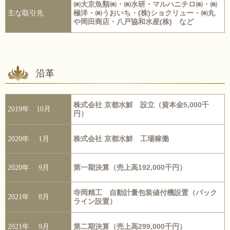
㈱大京魚類㈱・㈱水研・マルハニチロ㈱・㈱
極洋・㈱うおいち・(株)ショクリュー・㈱丸
主な取引先
や岡田商店・八戸協和水産(株) など
沿革
株式会社 京都水鮮 設立（資本金5,000千
2019年 10月
円）
株式会社 京都水鮮 工場稼働
2020年 1月
第一期決算（売上高192,000千円）
2020年 9月
寺岡精工 自動計量包装値付機設置（パック
2021年 8月
ライン設置）
第二期決算（売上高299,000千円）
2021年 9月