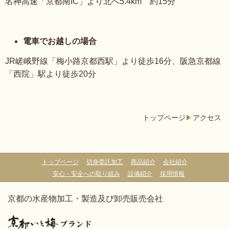
名神高速「京都南IC」より北へ5.4km 約15分
電車でお越しの場合
JR嵯峨野線「梅小路京都西駅」より徒歩16分、阪急京都線
「西院」駅より徒歩20分
トップページ
アクセス
トップページ
切身委託加工
商品紹介
会社紹介
安心・安全への取り組み
設備紹介
採用情報
京都の水産物加工・製造及び卸売販売会社